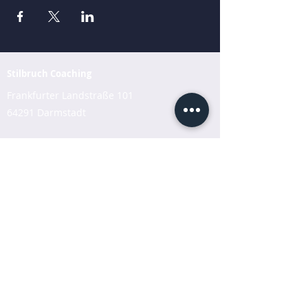
Stilbruch Coaching
Frankfurter Landstraße 101
64291 Darmstadt
Impressum
Datenschutz
Coaching Programme
Für Einzelpersonen
Für Unternehmen
Coaching Ausbildung